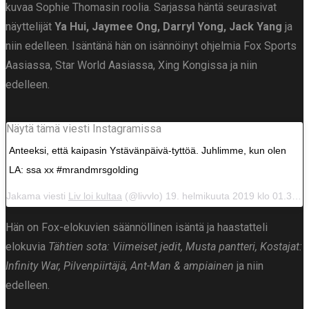
kuvaa Sophie Thomasin roolia. Sarjassa häntä seurasivat
näyttelijät
Ya Hui, Jaymee Ong, Darryl Yong, Jack Yang
ja
niin edelleen.
Isäntänä hän on isännöinyt ohjelmia Fox Sports
Aasiassa, Star World Aasiassa, Xing Kongissa ja niin
edelleen.
Näytä tämä viesti Instagramissa
Anteeksi, että kaipasin Ystävänpäivä-tyttöä. Juhlimme, kun olen
LA: ssa xx #mrandmrsgolding
Jakama viesti
Liv loi kultaa
(@livvlo) 19. helmikuuta 2019 klo 01.35 PST
Hän on Fox-elokuvien säännöllinen isäntä ja haastatteli
elokuvia
Tähtien sota: Viimeiset jedit, Musta pantteri, Kostajat:
Infinity War, Pilvenpiirtäjä, Ant-Man & ampiainen
ja niin
edelleen.