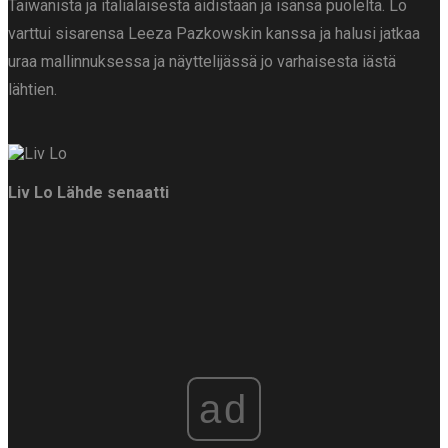
Taiwanista ja italialaisesta äidistään ja isänsä puolelta. Lo
varttui sisarensa Leeza Pazkowskin kanssa ja halusi jatkaa
uraa mallinnuksessa ja näyttelijässä jo varhaisesta iästä
lähtien.
Liv Lo
Lähde senaatti
ad