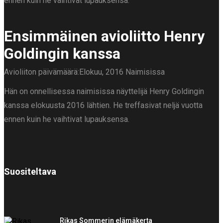
ennen kuin he vaihtivat lupauksensa.
Ensimmäinen avioliitto Henry
Goldingin kanssa
Avioliiton päivämäärä:Elokuu, 2016
Naimisissa
Hän on onnellisessa naimisissa näyttelijä Henry Goldingin
kanssa elokuusta 2016 lähtien. He treffasivat neljä vuotta
ennen kuin he vaihtivat lupauksensa.
Suositeltava
Rikas Sommerin elämäkerta