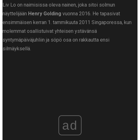
Liv Lo on naimisissa oleva nainen, joka sitoi solmun
näyttelijään
Henry
Golding
vuonna 2016. He tapasivat
ensimmäisen kerran 1. tammikuuta 2011 Singaporessa, kun
molemmat osallistuivat yhteisen ystävänsä
syntymäpäiväjuhliin ja söpö osa on rakkautta ensi
silmäyksellä.
ad