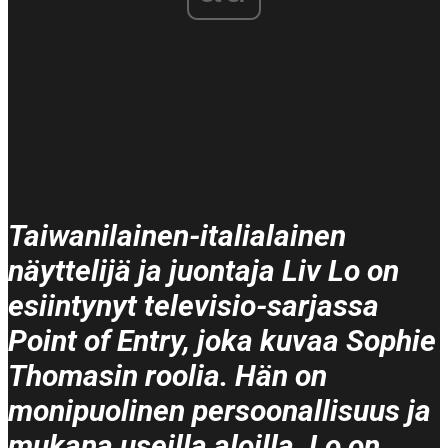
Taiwanilainen-italialainen
näyttelijä ja juontaja Liv Lo on
esiintynyt televisio-sarjassa
Point of Entry, joka kuvaa Sophie
Thomasin roolia. Hän on
monipuolinen persoonallisuus ja
mukana useilla aloilla. Lo on