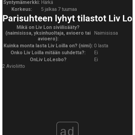
Syntymämerkki:
Härkä
Korkeus:
5 jalkaa 7 tuumaa
Parisuhteen lyhyt tilastot Liv Lo
Mikä on Liv Lon siviilisääty?
(naimisissa, yksinhuoltaja, avioero tai
Naimisissa
avioero):
Kuinka monta lasta Liv Loilla on? (nimi):
0 lasta
Onko Liv Loilla mitään suhdetta?:
Ei
On
Liv Lo
Lesbo?
Ei
2 Avioliitto
ad