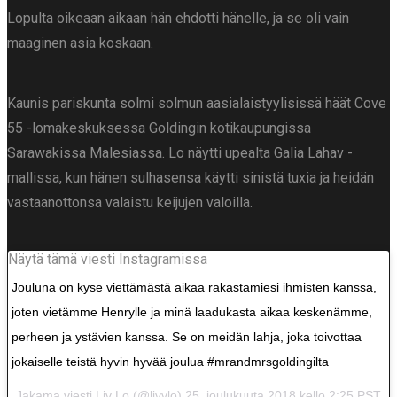
Lopulta oikeaan aikaan hän ehdotti hänelle, ja se oli vain
maaginen asia koskaan.
Kaunis pariskunta solmi solmun aasialaistyylisissä häät Cove
55 -lomakeskuksessa Goldingin kotikaupungissa
Sarawakissa Malesiassa. Lo näytti upealta Galia Lahav -
mallissa, kun hänen sulhasensa käytti sinistä tuxia ja heidän
vastaanottonsa valaistu keijujen valoilla.
Näytä tämä viesti Instagramissa
Jouluna on kyse viettämästä aikaa rakastamiesi ihmisten kanssa,
joten vietämme Henrylle ja minä laadukasta aikaa keskenämme,
perheen ja ystävien kanssa. Se on meidän lahja, joka toivottaa
jokaiselle teistä hyvin hyvää joulua #mrandmrsgoldingilta
Jakama viesti
Liv Lo
(@livvlo) 25. joulukuuta 2018 kello 2:25 PST