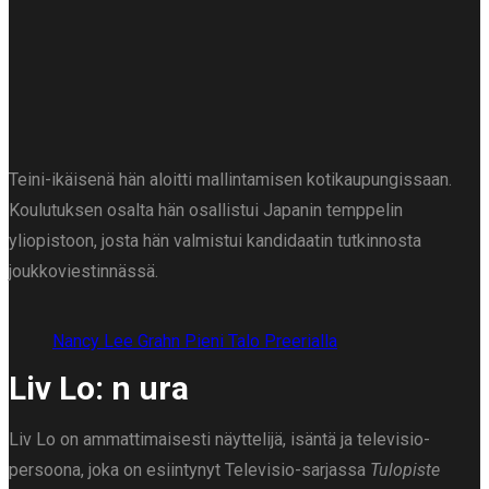
Teini-ikäisenä hän aloitti mallintamisen kotikaupungissaan.
Koulutuksen osalta hän osallistui Japanin temppelin
yliopistoon, josta hän valmistui kandidaatin tutkinnosta
joukkoviestinnässä.
Nancy Lee Grahn Pieni Talo Preerialla
Liv Lo: n ura
Liv Lo on ammattimaisesti näyttelijä, isäntä ja televisio-
persoona, joka on esiintynyt Televisio-sarjassa
Tulopiste