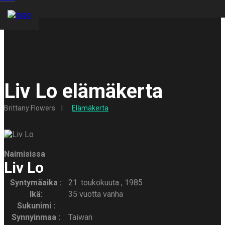
Liv Lo elämäkerta
Brittany Flowers
Elämäkerta
Naimisissa
Liv Lo
Syntymäaika :
21. toukokuuta , 1985
Ikä:
35 vuotta vanha
Sukunimi :
Synnyinmaa :
Taiwan