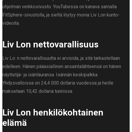
ohjelman verkkosivusto. YouTubessa on kanava samalla
FitSphere-sivustolla, ja sieltä löytyy monia Liv Lon kunto-
videoita.
Liv Lon nettovarallisuus
Liv Lo: n nettovarallisuutta ei arvioida, ja sitä tarkastellaan
edelleen. Hänen pääasiallinen ansaintalähteensä on hänen
näyttelijä- ja isäntäuransa. Isännän keskipalkka
Yhdysvalloissa on 24,4 000 dollaria vuodessa ja heille
maksetaan 10,42 dollaria tunnissa.
Liv Lon henkilökohtainen
elämä