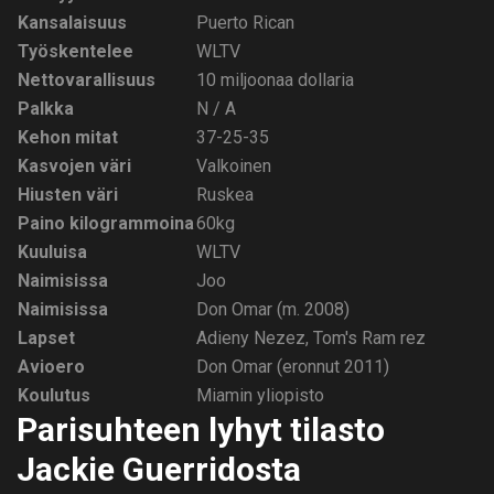
Kansalaisuus
Puerto Rican
Työskentelee
WLTV
Nettovarallisuus
10 miljoonaa dollaria
Palkka
N / A
Kehon mitat
37-25-35
Kasvojen väri
Valkoinen
Hiusten väri
Ruskea
Paino kilogrammoina
60kg
Kuuluisa
WLTV
Naimisissa
Joo
Naimisissa
Don Omar (m. 2008)
Lapset
Adieny Nezez, Tom's Ram rez
Avioero
Don Omar (eronnut 2011)
Koulutus
Miamin yliopisto
Parisuhteen lyhyt tilasto
Jackie Guerridosta