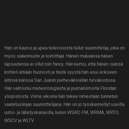
Hän on kaunis ja upea televisiosta tullut suunnittelija, joka on
myös sääennuste ja toimittaja. Hänen mukaansa hänen
lapsuutensa ei ollut niin fancy. Hän kertoi, että hänen isänsä
kohteli äitiään huonosti ja tästä syystä hän asui erikseen
äitinsä kanssa San Juanin perheväkivallan turvakodissa.
Hän valmistui meteorologiasta ja journalismista Floridan
yliopistosta. Viime aikoina hän tekee nimestään tunnetun
vaatetuslinjan suunnittelijana. Hän on jo työskennellyt useilla
uutis- ja lähetyskanavilla, kuten WSKO FM, WRMA, WRTO,
WSCV ja WLTV.