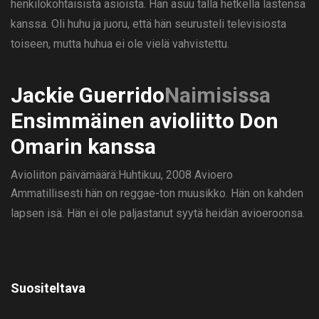
henkilökohtaisista asioista. Hän asuu tällä hetkellä lastensa
kanssa. Oli huhu ja juoru, että hän seurusteli televisiosta
toiseen, mutta huhua ei ole vielä vahvistettu.
Jackie Guerrido
Naimisissa
Ensimmäinen avioliitto Don
Omarin kanssa
Avioliiton päivämäärä:Huhtikuu, 2008
Avioero
Ammatillisesti hän on reggae-ton muusikko. Hän on kahden
lapsen isä. Hän ei ole paljastanut syytä heidän avioeroonsa.
Suositeltava