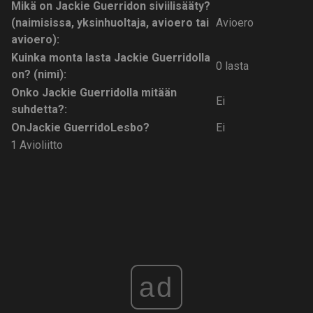
Mikä on Jackie Guerridon siviilisääty?
(naimisissa, yksinhuoltaja, avioero tai
Avioero
avioero):
Kuinka monta lasta Jackie Guerridolla
0 lasta
on? (nimi):
Onko Jackie Guerridolla mitään
Ei
suhdetta?:
On
Jackie Guerrido
Lesbo?
Ei
1 Avioliitto
ad