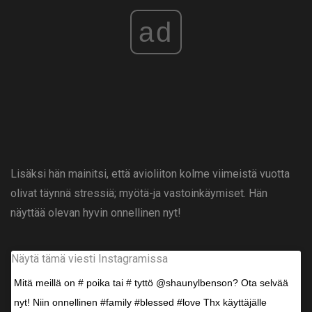
ad
Lisäksi hän mainitsi, että avioliiton kolme viimeistä vuotta
olivat täynnä stressiä; myötä-ja vastoinkäymiset. Hän
näyttää olevan hyvin onnellinen nyt!
Näytä tämä viesti Instagramissa
Mitä meillä on # poika tai # tyttö @shaunylbenson? Ota selvää
nyt! Niin onnellinen #family #blessed #love Thx käyttäjälle