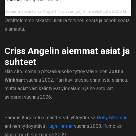
Jakama viesti
Criss Angel
(@crissangel) 9. maaliskuuta 2019 klo 12.51 PST
Onnittelemme rakastelulintuja terveellisestä ja onnellisesta
elämästä.
Criss Angelin aiemmat asiat ja
suhteet
Hän sitoi solmun pitkäaikaiselle tyttöystävelleen
JoAnn
Winkhart
vuonna 2002. Pari kävi alussa onnellista elämää,
mutta asiat vain kääntyivät ylösalaisin ja he antoivat
avioeron vuonna 2006.
Samoin Angel oli romanttisesti yhteydessä
Holly Madison
,
entinen tyttöystävä
Hugh Hefner
vuonna 2008. Kumpikin
tapa erosi helmikuussa 2009.