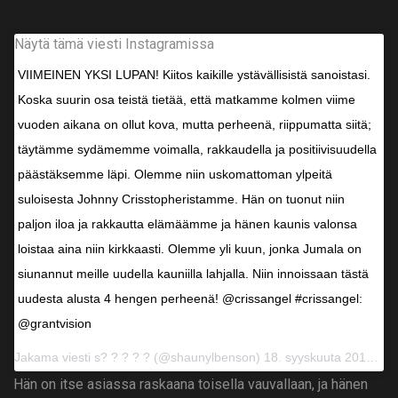
Näytä tämä viesti Instagramissa
VIIMEINEN YKSI LUPAN! Kiitos kaikille ystävällisistä sanoistasi.
Koska suurin osa teistä tietää, että matkamme kolmen viime
vuoden aikana on ollut kova, mutta perheenä, riippumatta siitä;
täytämme sydämemme voimalla, rakkaudella ja positiivisuudella
päästäksemme läpi. Olemme niin uskomattoman ylpeitä
suloisesta Johnny Crisstopheristamme. Hän on tuonut niin
paljon iloa ja rakkautta elämäämme ja hänen kaunis valonsa
loistaa aina niin kirkkaasti. Olemme yli kuun, jonka Jumala on
siunannut meille uudella kauniilla lahjalla. Niin innoissaan tästä
uudesta alusta 4 hengen perheenä! @crissangel #crissangel:
@grantvision
Jakama viesti
s? ? ? ? ?
(@shaunylbenson) 18. syyskuuta 2018 klo 12.21 PDT
Hän on itse asiassa raskaana toisella vauvallaan, ja hänen