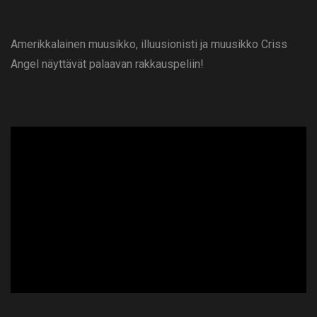
Amerikkalainen muusikko, illuusionisti ja muusikko Criss
Angel näyttävät palaavan rakkauspeliin!
ad