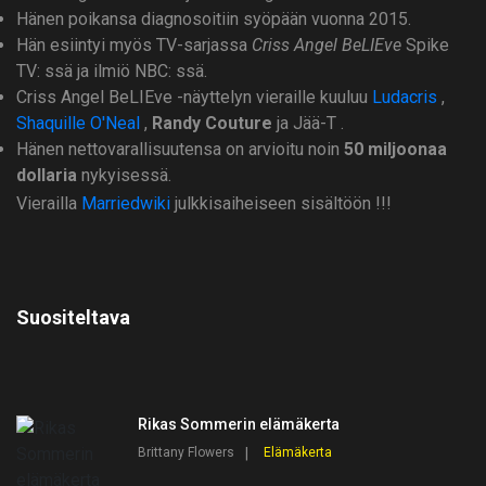
Hänen poikansa diagnosoitiin syöpään vuonna 2015.
Hän esiintyi myös TV-sarjassa
Criss Angel BeLIEve
Spike
TV: ssä ja ilmiö NBC: ssä.
Criss Angel BeLIEve -näyttelyn vieraille kuuluu
Ludacris
,
Shaquille O'Neal
,
Randy Couture
ja Jää-T .
Hänen nettovarallisuutensa on arvioitu noin
50 miljoonaa
dollaria
nykyisessä.
Vierailla
Marriedwiki
julkkisaiheiseen sisältöön !!!
Suositeltava
Rikas Sommerin elämäkerta
Brittany Flowers
Elämäkerta