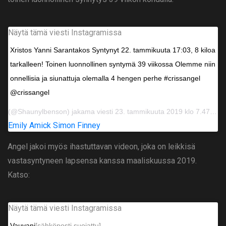
Näytä tämä viesti Instagramissa
Xristos Yanni Sarantakos Syntynyt 22. tammikuuta 17:03, 8 kiloa
tarkalleen! Toinen luonnollinen syntymä 39 viikossa Olemme niin
onnellisia ja siunattuja olemalla 4 hengen perhe #crissangel
@crissangel
(@Shaunylbenson) jakama viesti 23. tammikuuta 2019 klo 7.47 PST
Emily Amick Simon Finney
Angel jakoi myös ihastuttavan videon, joka on leikkisä
vastasyntyneen lapsensa kanssa maaliskuussa 2019.
Katso:
Näytä tämä viesti Instagramissa
Vauvani
[sähköposti suojattu]