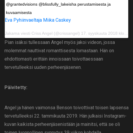
@grantedvisions @blissfully_lakeisha perustamisesta ja
kuvaamisesta
Eva Pyhiinvaeltaja Miika Caskey
Jakama viesti
Criss Angel
(@crissangel) 17. syyskuuta 2018 klo 21.12 PDT
Pian isäksi tullessaan Angel myös jakoi videon, jossa
molemmat nauttivat romanttisesta lomastaan. Hän on
ehdottomasti erittäin innoissaan toivottaessaan
tervetulleeksi uuden perheenjäsenen.
Päivitetty:
Angel ja hänen vaimonsa Benson toivottivat toisen lapsensa
tervetulleeksi 22. tammikuuta 2019. Hän julkaisi Instagram-
kuvan kaikista perheenjäsenistään ja mainitsi, että se oli
toinen luonnollinen synnytys 39 viikon kohdalla.